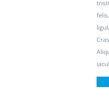
tris
feli
ligu
Cras
Aliq
iacu