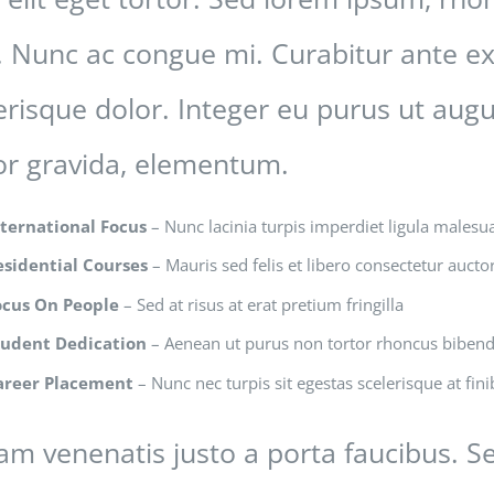
. Nunc ac congue mi. Curabitur ante ex,
erisque dolor. Integer eu purus ut aug
or gravida, elementum.
nternational Focus
– Nunc lacinia turpis imperdiet ligula malesu
esidential Courses
– Mauris sed felis et libero consectetur auctor 
ocus On People
– Sed at risus at erat pretium fringilla
tudent Dedication
– Aenean ut purus non tortor rhoncus bibe
areer Placement
– Nunc nec turpis sit egestas scelerisque at fini
am venenatis justo a porta faucibus. Se