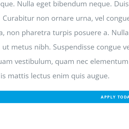
tique. Nulla eget bibendum neque. Duis
s. Curabitur non ornare urna, vel cong
la, non pharetra turpis posuere a. Nul
 ut metus nibh. Suspendisse congue veli
uam vestibulum, quam nec elementum cu
lis mattis lectus enim quis augue.
APPLY TOD