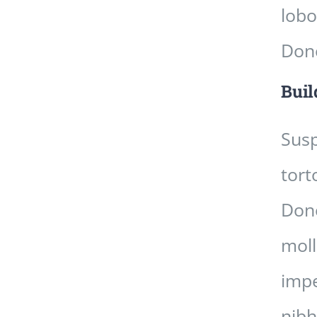
lobo
Done
Buil
Susp
tort
Done
moll
impe
nibh