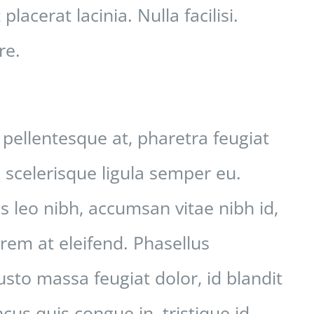
placerat lacinia. Nulla facilisi.
re.
pellentesque at, pharetra feugiat
s scelerisque ligula semper eu.
is leo nibh, accumsan vitae nibh id,
lorem at eleifend. Phasellus
usto massa feugiat dolor, id blandit
cus quis congue in, tristique id