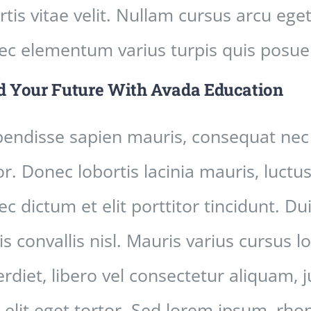
rtis vitae velit. Nullam cursus arcu eget 
c elementum varius turpis quis posue
d Your Future With Avada Education
endisse sapien mauris, consequat nec 
or. Donec lobortis lacinia mauris, luctu
c dictum et elit porttitor tincidunt. Du
is convallis nisl. Mauris varius cursus 
rdiet, libero vel consectetur aliquam, j
 elit eget tortor. Sed lorem ipsum, rhon