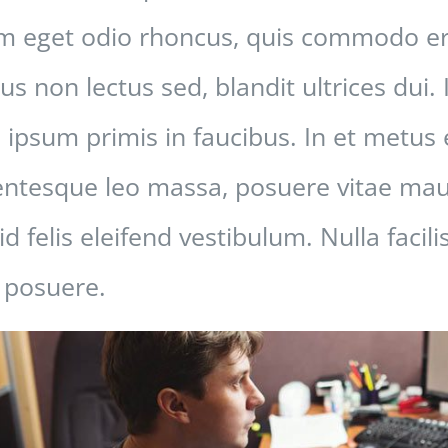
 eget odio rhoncus, quis commodo era
bus non lectus sed, blandit ultrices du
 ipsum primis in faucibus. In et metus
entesque leo massa, posuere vitae mauri
 id felis eleifend vestibulum. Nulla faci
 posuere.