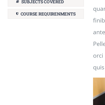
SUBJECTS COVERED
quam
COURSE REQUIRENMENTS
fini
ante
Pell
orci
quis