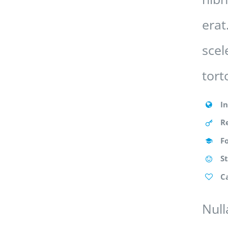
erat
scel
tort
I
R
F
S
C
Null