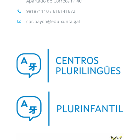
Apartado de Correos nº 40
981871110 / 616141672
cpr.bayon@edu.xunta.gal